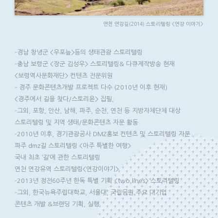
연천 연강길(2014) 스토리텔링 <연강 이야기>
-경남 창녕군 <우포늪>등의 생태관광 스토리텔링
-충남 보령군 <장군 김성우> 스토리텔링& 다큐제작방송 현재
<보령역사문화재단> 컨텐츠 전문위원
– 경주 문화콘텐츠개발 프로젝트 다수 (2010년 이후 현재)
<경주에서 길을 찾다/스토리윤> 집필,
-그외, 포항, 안산, 남해, 파주, 순천, 연천 등 지방자체단체 대상
스토리텔링 및 지역 생태/문화콘텐츠 자문 활동
-2010년 이후, 경기관광공사 DMZ홍보 컨텐츠 및 스토리텔링 자문
파주 dmz길 스토리텔링 <아주 특별한 여행>
국내 최초 ‘길’에 관한 스토리텔링
연천 연강유역 스토리텔링<연강이야기>
-2013년 정전60주년 한독 특별 기획 <two lines> 스토리텔링
-그외, 한국뉴욕주립대학교, 서울대, 국립공원 주요 대기업
콘텐츠 개발 &브랜딩 기획, 실행.