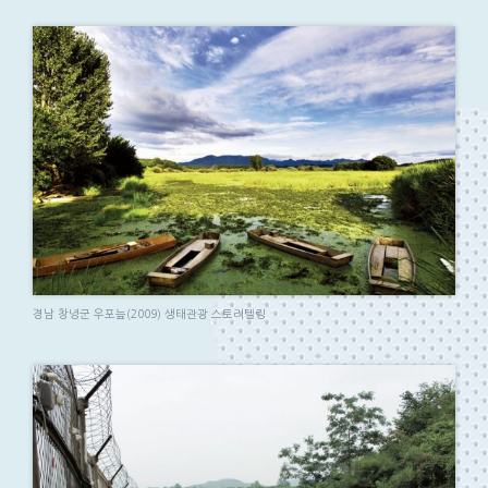
경남 창녕군 우포늪(2009) 생태관광 스토리텔링