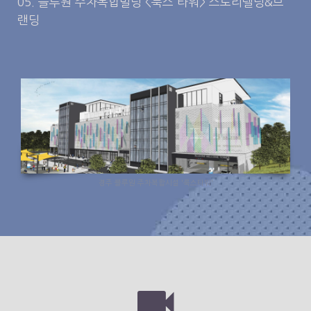
05. 블루원 주차복합빌딩 <룩스 타워> 스토리텔링&브
랜딩
경주 블루원 주차복합시설 '룩스타워'