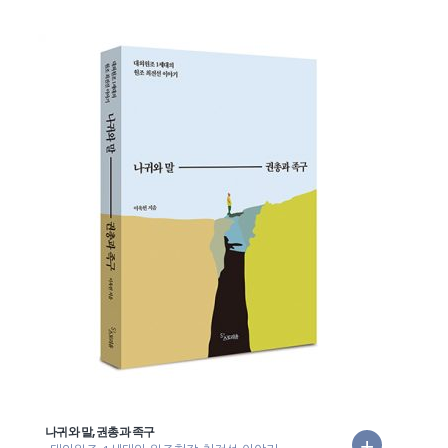
나귀와 말, 권총과 족구