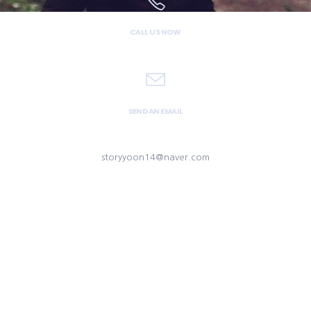
CALL US NOW
02 529 5293
SEND AN EMAIL
sy.leesoyoon@gmail.com
storyyoon14@naver.com