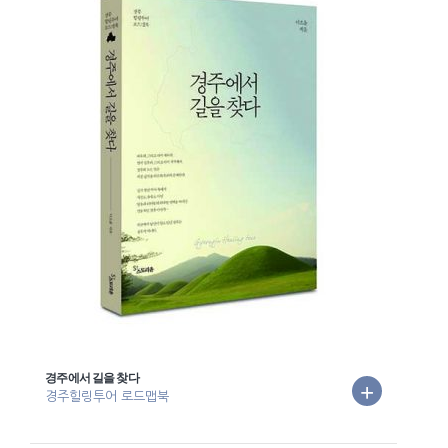
경주에서 길을 찾다
경주힐링투어 로드맵북