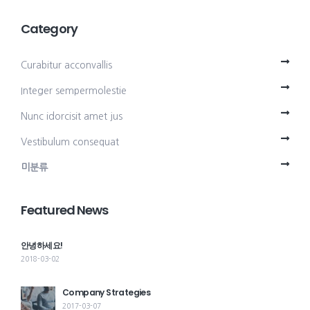
Category
Curabitur acconvallis
Integer sempermolestie
Nunc idorcisit amet jus
Vestibulum consequat
미분류
Featured News
안녕하세요!
2018-03-02
Company Strategies
2017-03-07